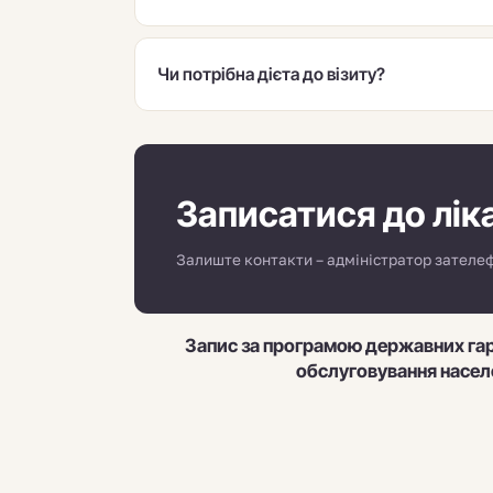
Чи потрібна дієта до візиту?
Записатися до лік
Залиште контакти – адміністратор зателеф
Запис за програмою державних га
обслуговування насел