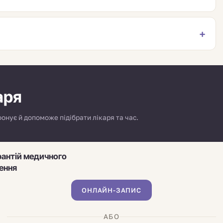
аря
онує й допоможе підібрати лікаря та час.
рантій медичного
ення
ОНЛАЙН-ЗАПИС
АБО