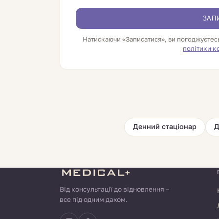
ЗАП
Натискаючи «Записатися», ви погоджуєтес
політики к
Денний стаціонар
Д
Від консультації до відновлення –
все під одним дахом.