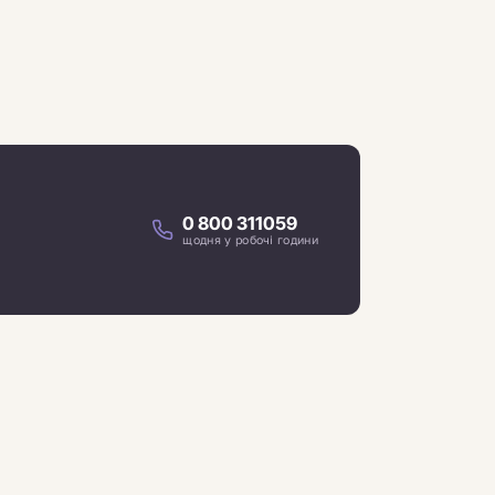
0 800 311059
щодня у робочі години