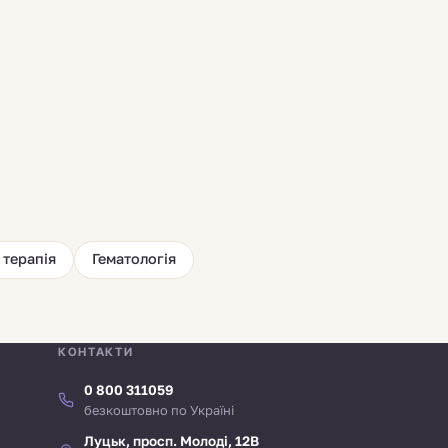
 терапія
Гематологія
КОНТАКТИ
0 800 311059
безкоштовно по Україні
Луцьк, просп. Молоді, 12В