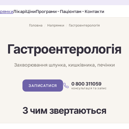
рямки
Лікарі
Ціни
Програми
Пацієнтам
Контакти
Головна
/
Напрямки
/
Гастроентерологія
Гастроентерологія
Захворювання шлунка, кишківника, печінки
0 800 311059
ЗАПИСАТИСЯ
консультація та запис
З чим звертаються