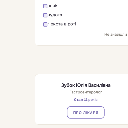
печія
нудота
гіркота в роті
Не знайшли 
Зубок Юлія Василівна
Гастроентеролог
Стаж 11 років
ПРО ЛІКАРЯ