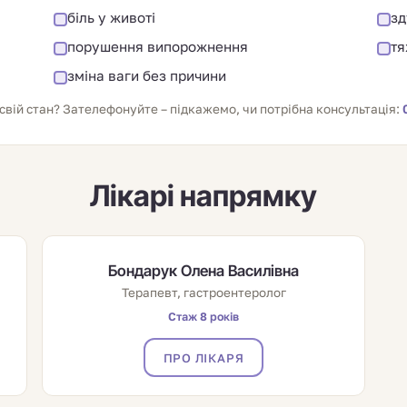
біль у животі
зд
порушення випорожнення
тя
зміна ваги без причини
свій стан? Зателефонуйте – підкажемо, чи потрібна консультація:
Лікарі напрямку
Бондарук Олена Василівна
Терапевт, гастроентеролог
Стаж 8 років
ПРО ЛІКАРЯ