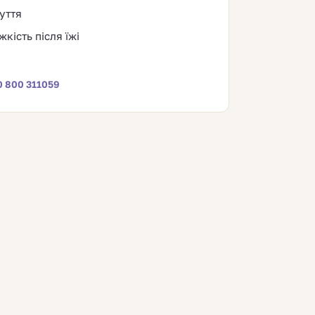
уття
жкість після їжі
0 800 311059