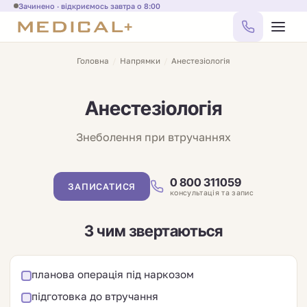
Зачинено · відкриємось завтра о 8:00
Головна
/
Напрямки
/
Анестезіологія
Анестезіологія
Знеболення при втручаннях
0 800 311059
ЗАПИСАТИСЯ
консультація та запис
З чим звертаються
планова операція під наркозом
підготовка до втручання