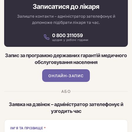
Записатися до лікаря
Залиште контакти – адміністратор зателефонує й
допоможе підібрати лікаря та час.
0 800 311059
щодня у робочі години
Запис за програмою державних гарантій медичного
обслуговування населення
ОНЛАЙН-ЗАПИС
АБО
Заявка на дзвінок – адміністратор зателефонує й
узгодить час
ІМ'Я ТА ПРІЗВИЩЕ
*