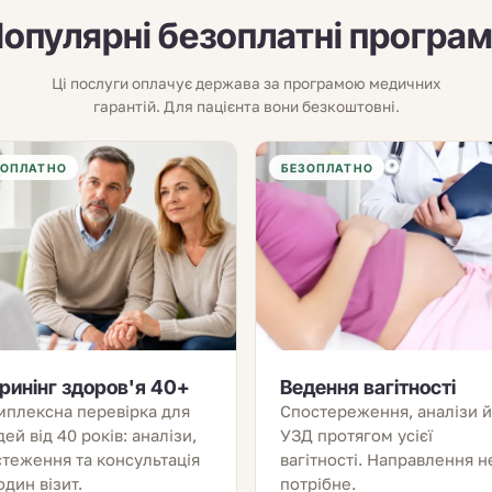
опулярні безоплатні програ
Ці послуги оплачує держава за програмою медичних
гарантій. Для пацієнта вони безкоштовні.
ЗОПЛАТНО
БЕЗОПЛАТНО
ринінг здоров'я 40+
Ведення вагітності
мплексна перевірка для
Спостереження, аналізи й
ей від 40 років: аналізи,
УЗД протягом усієї
теження та консультація
вагітності. Направлення н
один візит.
потрібне.