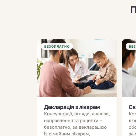
П
БЕЗОПЛАТНО
БЕ
Декларація з лікарем
Ск
Консультації, огляди, аналізи,
Ко
направлення та рецепти –
люд
безоплатно, за декларацією
обс
із сімейним лікарем,
за 