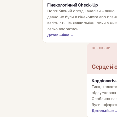
Гінекологічний
Check-Up
Поглиблений огляд і аналізи – якщо
давно не були в гінеколога або план
вагітність. Виявляє зміни, поки з ни
легко впоратись.
Детальніше →
CHECK-UP
Серце й 
Кардіологіч
Тиск, холесте
підсумковою 
Особливо вар
були інфаркти
Детальніше 