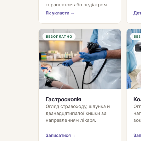
терапевтом або педіатром.
Як укласти →
Де
БЕЗОПЛАТНО
БЕ
Гастроскопія
Ко
Огляд стравоходу, шлунка й
Огл
дванадцятипалої кишки за
нап
направленням лікаря.
зок
Записатися →
За