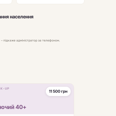
ання населення
 – підкаже адміністратор за телефоном.
CK-UP
11 500 грн
ночий 40+