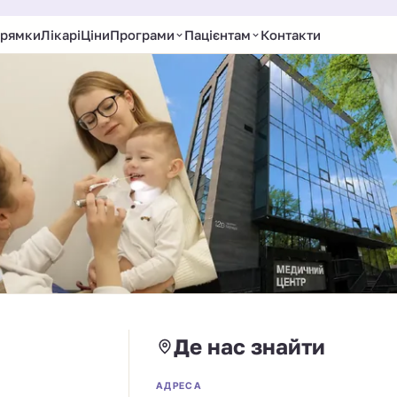
рямки
Лікарі
Ціни
Програми
Пацієнтам
Контакти
Де нас знайти
АДРЕСА