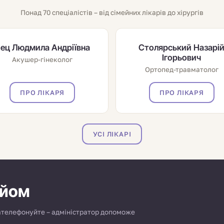
Понад 70 спеціалістів – від сімейних лікарів до хірургів
ец Людмила Андріївна
Столярський Назарі
Ігорьович
Акушер-гінеколог
Ортопед-травматолог
ПРО ЛІКАРЯ
ПРО ЛІКАРЯ
УСІ ЛІКАРІ
ийом
зателефонуйте – адміністратор допоможе