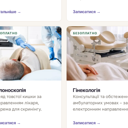
тальніше →
Записатися →
ЗОПЛАТНО
БЕЗОПЛАТНО
лоноскопія
Гінекологія
яд товстої кишки за
Консультації та обстеженн
равленням лікаря,
амбулаторних умовах – за
рема для скринінгу.
електронним направленн
писатися →
Записатися →