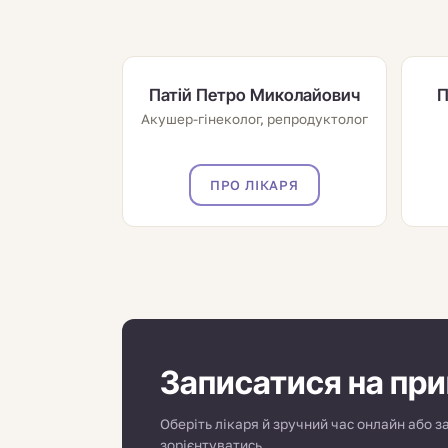
Патій Петро Миколайович
П
Акушер-гінеколог, репродуктолог
ПРО ЛІКАРЯ
Записатися на пр
Оберіть лікаря й зручний час онлайн або 
зорієнтуватись.