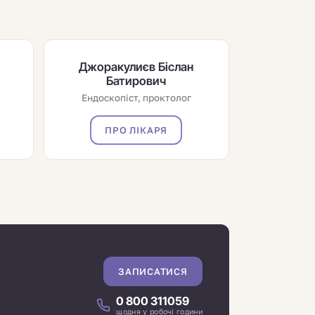
й
Джоракулиєв Біслан
Батирович
Ендоскопіст, проктолог
ПРО ЛІКАРЯ
ЗАПИСАТИСЯ
0 800 311059
щодня у робочі години