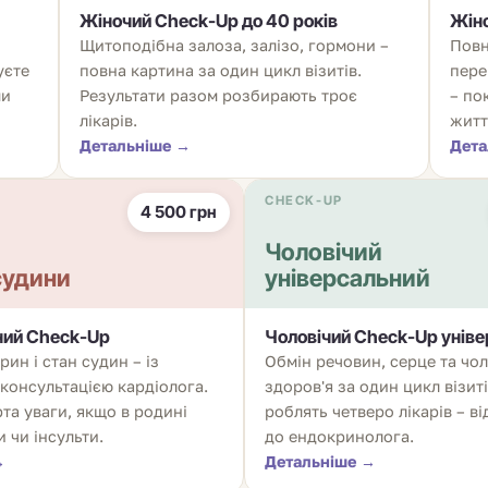
Жіночий
Check-Up
до 40 років
Жін
Щитоподібна залоза, залізо, гормони –
Повн
уєте
повна картина за один цикл візитів.
пере
ми
Результати разом розбирають троє
– по
лікарів.
житт
Детальніше →
Дета
CHECK-UP
4 500 грн
Чоловічий
судини
універсальний
ний
Check-Up
Чоловічий
Check-Up
уніве
рин і стан судин – із
Обмін речовин, серце та чол
консультацією кардіолога.
здоров'я за один цикл візит
та уваги, якщо в родині
роблять четверо лікарів – ві
 чи інсульти.
до ендокринолога.
→
Детальніше →