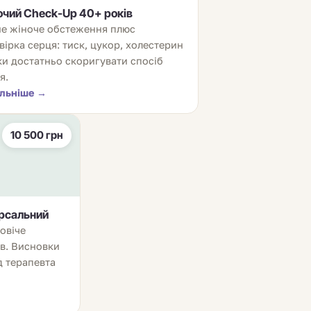
очий
Check-Up
40+ років
е жіноче обстеження плюс
вірка серця: тиск, цукор, холестерин
ки достатньо скоригувати спосіб
я.
льніше →
10 500 грн
рсальний
овіче
ів. Висновки
д терапевта