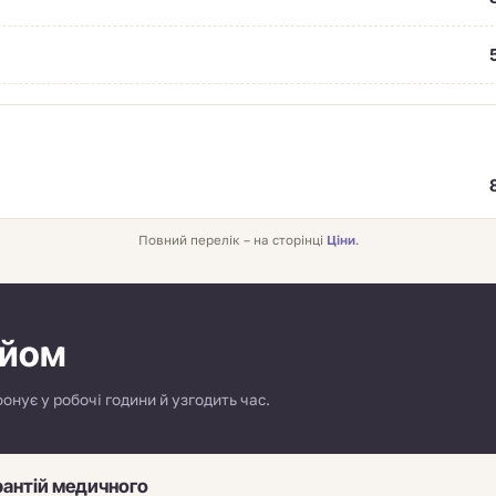
Повний перелік – на сторінці
Ціни
.
ийом
нує у робочі години й узгодить час.
рантій медичного