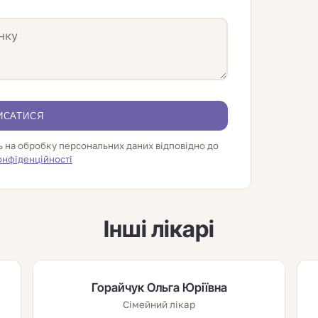
ИСАТИСЯ
ь на обробку персональних даних відповідно до
онфіденційності
Інші лікарі
Горайчук Ольга Юріївна
Сімейний лікар