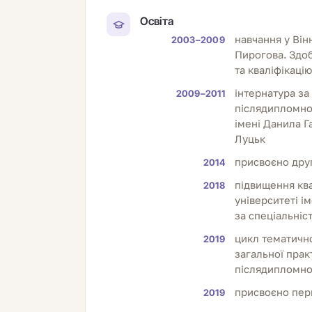
Освіта
навчання у Він
2003–2009
Пирогова. Здоб
та кваліфікацію
інтернатура за
2009–2011
післядипломної
імені Данила Га
Луцьк
присвоєно друг
2014
підвищення ква
2018
університеті і
за спеціальніс
цикл тематичн
2019
загальної прак
післядипломної
присвоєно перш
2019