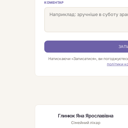
КОМЕНТАР
ЗАП
Натискаючи «Записатися», ви погоджуєтес
політики к
Глинюк Яна Ярославівна
Сімейний лікар