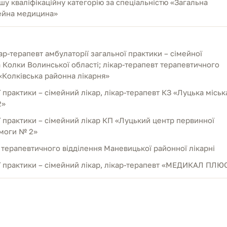
у кваліфікаційну категорію за спеціальністю «Загальна
мейна медицина»
ар-терапевт амбулаторії загальної практики – сімейної
Колки Волинської області; лікар-терапевт терапевтичного
«Колківська районна лікарня»
ї практики – сімейний лікар, лікар-терапевт КЗ «Луцька міськ
2»
ї практики – сімейний лікар КП «Луцький центр первинної
моги № 2»
 терапевтичного відділення Маневицької районної лікарні
ої практики – сімейний лікар, лікар-терапевт «МЕДИКАЛ ПЛЮ