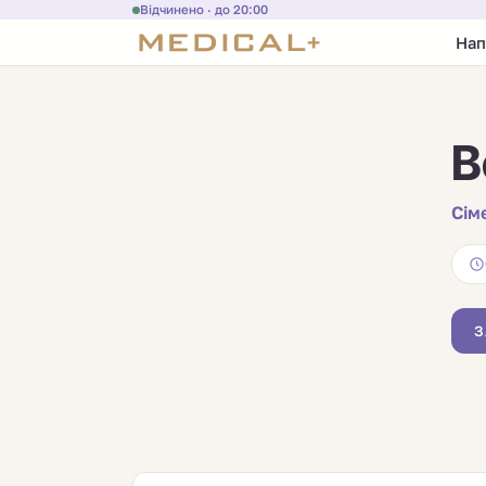
Відчинено · до 20:00
Нап
В
Сім
З