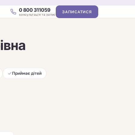
0 800 311059
ЗАПИСАТИСЯ
консультація та запис
івна
Приймає дітей