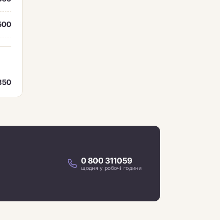
500
850
0 800 311059
щодня у робочі години