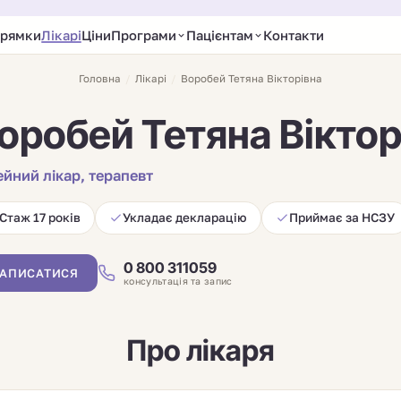
рямки
Лікарі
Ціни
Програми
Пацієнтам
Контакти
Головна
/
Лікарі
/
Воробей Тетяна Вікторівна
оробей Тетяна Віктор
ейний лікар, терапевт
Стаж 17 років
Укладає декларацію
Приймає за НСЗУ
0 800 311059
АПИСАТИСЯ
консультація та запис
Про лікаря