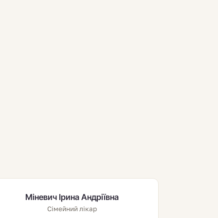
Міневич Ірина Андріївна
Сімейний лікар