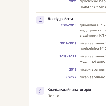
присвоєно перш
2021
практика – сі
Досвід роботи
дільничний лік
2011–2013
медицини с-ща 
відділення КП 
лікар загально
2013–2018
поліклініка № 
лікар загально
2018–2022
медичної допо
лікар-терапевт
2019
лікар загальн
з 2022
Кваліфікаційна категорія
Перша