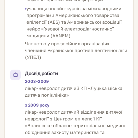
учасниця онлайн-курсів за міжнародними
програмами Американського товариства
епілепсії (AES) та Американської асоціації
нейром’язової й електродіагностичної
медицини (AANEM)
Членство у професійних організаціях:
членкиня Української протиепілептичної ліги
(УПЕЛ)
Досвід роботи
2003–2009
лікар-невролог дитячий КП «Луцька міська
дитяча поліклініка»
з 2009 року
лікар-невролог дитячий відділення дитячої
неврології з Центром епілепсії КП
«Волинське обласне територіальне медичне
об’єднання захисту материнства та