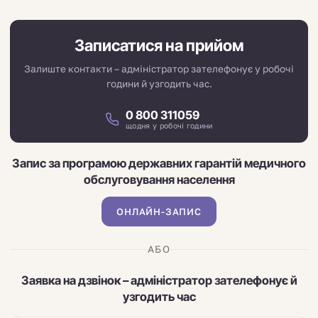
Записатися на прийом
Залиште контакти – адміністратор зателефонує у робочі
години й узгодить час.
0 800 311059
щодня у робочі години
Запис за програмою державних гарантій медичного
обслуговування населення
ОНЛАЙН-ЗАПИС
АБО
Заявка на дзвінок – адміністратор зателефонує й
узгодить час