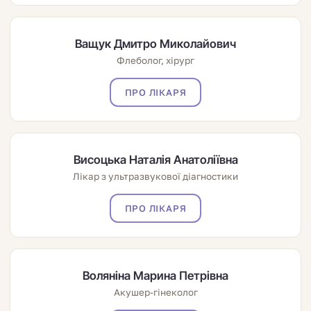
Ващук Дмитро Миколайович
Флеболог, хірург
ПРО ЛІКАРЯ
Висоцька Наталія Анатоліївна
Лікар з ультразвукової діагностики
ПРО ЛІКАРЯ
Воляніна Марина Петрівна
Акушер-гінеколог