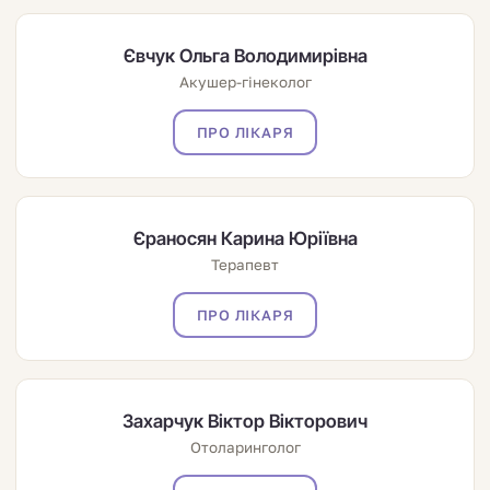
Євчук Ольга Володимирівна
Акушер-гінеколог
ПРО ЛІКАРЯ
Єраносян Карина Юріївна
Терапевт
ПРО ЛІКАРЯ
Захарчук Віктор Вікторович
Отоларинголог