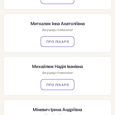
Миткалик Інна Анатоліївна
Акушер-гінеколог
ПРО ЛІКАРЯ
Михайлюк Надія Іванівна
Акушер-гінеколог
ПРО ЛІКАРЯ
Міневич Ірина Андріївна