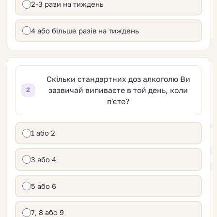
2-3 рази на тиждень
4 або більше разів на тиждень
Скільки стандартних доз алкоголю Ви
зазвичай випиваєте в той день, коли
2
п'єте?
1 або 2
3 або 4
5 або 6
7, 8 або 9