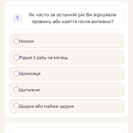
Як часто за останній рік Ви відчували
7
провину або каяття після випивки?
Ніколи
Рідше 1 разу на місяць
Щомісяця
Щотижня
Щодня або майже щодня